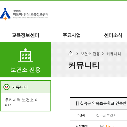
교육정보센터
주요사업
센터소식
보건소 전용
커뮤니티
커뮤니티
보건소 전용
커뮤니티
우리지역 보건소 이
[] 칠곡군 약목초등학교 인증
야기
작성자
칠곡군 보건소
첨부파일
1.jpg