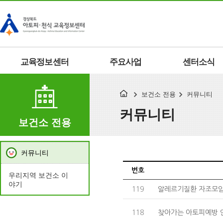
교육정보센터
주요사업
센터소식
보건소 전용
커뮤니티
커뮤니티
보건소 전용
커뮤니티
번호
우리지역 보건소 이
야기
119
알레르기질환 자조모임
118
찾아가는 아토피예방 