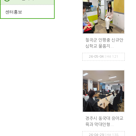
센터홍보
칠곡군 인평중 신규안
심학교 물품지...
26-05-04
| Hit 121
경주시 동국대 유아교
육과 막대인형...
26-04-29
| Hit 138