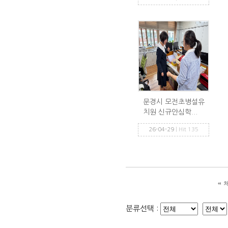
문경시 모전초병설유
치원 신규안심학...
26-04-29
| Hit 135
분류선택 :